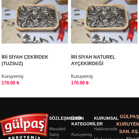
İRİ SİYAH ÇEKİRDEK
İRİ SİYAH NATUREL
(TUZSUZ)
AYÇEKİRDEĞİ
Kuruyemiş
Kuruyemiş
170.00
₺
170.00
₺
Seçenekler
Seçenekler
GÜLPAŞ
SÖZLEŞMELER
ÜRÜN
KURUMSAL
KATEGORILER
KURUYEM
Mesafeli
Hakkımızda
SAN. AŞ.
Satış
Kuruyemiş
Elazığ