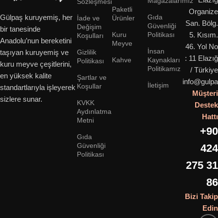
Mağazalarımız
Sözleşmesi
Paketli
Organize
Gıda
Gülpaş kuruyemiş, her
İade ve
Ürünler
San. Bölg.
Güvenliği
Değişim
bir tanesinde
Kuru
Politikası
5. Kısım.
Koşulları
Anadolu’nun bereketini
Meyve
46. Yol No
İnsan
Gizlilik
taşıyan kuruyemiş ve
: 11 Elazığ
Kahve
Kaynakları
Politikası
kuru meyve çeşitlerini,
Politikamız
/ Türkiye
en yüksek kalite
Şartlar ve
info@gulpa
İletişim
Koşullar
standartlarıyla işleyerek
Müşteri
sizlere sunar.
KVKK
Destek
Aydınlatma
Hattı
Metni
+90
Gıda
Güvenliği
424
Politikası
275 31
86
Bizi Takip
Edin