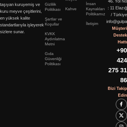
46. Yol No
İnsan
Gizlilik
taşıyan kuruyemiş ve
: 11 Elazığ
Kahve
Kaynakları
Politikası
kuru meyve çeşitlerini,
Politikamız
/ Türkiye
en yüksek kalite
Şartlar ve
info@gulpa
İletişim
Koşullar
standartlarıyla işleyerek
Müşteri
sizlere sunar.
KVKK
Destek
Aydınlatma
Hattı
Metni
+90
Gıda
Güvenliği
424
Politikası
275 31
86
Bizi Takip
Edin