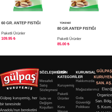
60 GR. ANTEP FISTIĞI
TÜKENDI
80 GR.ANTEP FISTIĞI
Paketli Ürünler
109.95
₺
Paketli Ürünler
85.00
₺
Sepete Ekle
Devamını oku
GÜLPAŞ
SÖZLEŞMELER
ÜRÜN
KURUMSAL
KATEGORILER
KURUYEM
Mesafeli
Hakkımızda
SAN. AŞ.
Satış
Kuruyemiş
Elazığ
Mağazalarımız
Sözleşmesi
Paketli
Organize
Gıda
Gülpaş kuruyemiş, her
İade ve
Ürünler
San. Bölg.
Güvenliği
Değişim
bir tanesinde
Kuru
Politikası
5. Kısım.
Koşulları
Anadolu’nun bereketini
Meyve