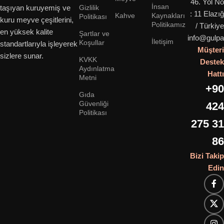
46. Yol No
İnsan
Gizlilik
taşıyan kuruyemiş ve
: 11 Elazığ
Kahve
Kaynakları
Politikası
kuru meyve çeşitlerini,
Politikamız
/ Türkiye
en yüksek kalite
Şartlar ve
info@gulpa
İletişim
Koşullar
standartlarıyla işleyerek
Müşteri
sizlere sunar.
KVKK
Destek
Aydınlatma
Hattı
Metni
+90
Gıda
Güvenliği
424
Politikası
275 31
86
Bizi Takip
Edin