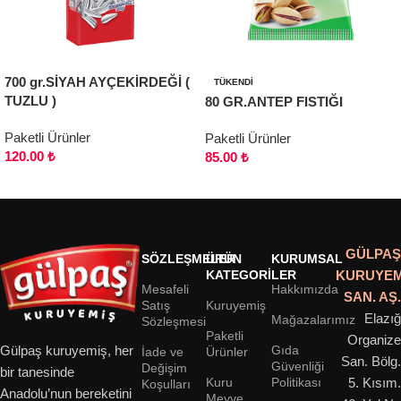
700 gr.SİYAH AYÇEKİRDEĞİ (
TÜKENDI
TUZLU )
80 GR.ANTEP FISTIĞI
Paketli Ürünler
Paketli Ürünler
120.00
₺
85.00
₺
Sepete Ekle
Devamını oku
GÜLPAŞ
SÖZLEŞMELER
ÜRÜN
KURUMSAL
KATEGORILER
KURUYEM
Mesafeli
Hakkımızda
SAN. AŞ.
Satış
Kuruyemiş
Elazığ
Mağazalarımız
Sözleşmesi
Paketli
Organize
Gıda
Gülpaş kuruyemiş, her
İade ve
Ürünler
San. Bölg.
Güvenliği
Değişim
bir tanesinde
Kuru
Politikası
5. Kısım.
Koşulları
Anadolu’nun bereketini
Meyve